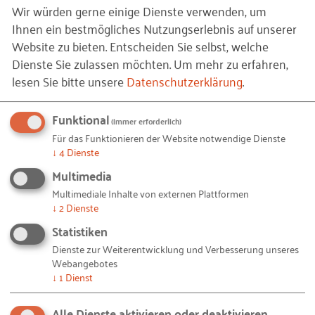
Wir würden gerne einige Dienste verwenden, um
Haben Sie verlangt, dass die Dienstleistung während
Ihnen ein bestmögliches Nutzungserlebnis auf unserer
der Widerrufsfrist beginnen soll, so haben Sie uns
Website zu bieten. Entscheiden Sie selbst, welche
einen angemessenen Betrag zu zahlen. Dieser
Dienste Sie zulassen möchten.
Um mehr zu erfahren,
Betrag entspricht dem Anteil der bis zu dem
lesen Sie bitte unsere
Datenschutzerklärung
.
Zeitpunkt, zu dem Sie uns über die Ausübung des
Widerrufsrechts informieren, bereits erbrachten
Funktional
(immer erforderlich)
Leistungen im Vergleich zum Gesamtumfang der im
Für das Funktionieren der Website notwendige Dienste
Vertrag vorgesehenen Leistungen.
↓
4
Dienste
Multimedia
Das Widerrufsrecht kann bei Dienstleistungen
Multimediale Inhalte von externen Plattformen
vorzeitig erlöschen, wenn die Dienstleistung
↓
2
Dienste
vollständig erbracht wurde und Sie zuvor
Statistiken
ausdrücklich zugestimmt haben, dass wir mit der
Dienste zur Weiterentwicklung und Verbesserung unseres
Ausführung der Dienstleistung vor Ablauf der
Webangebotes
Widerrufsfrist beginnen, und Sie bestätigt haben,
↓
1
Dienst
dass Sie bei vollständiger Vertragserfüllung Ihr
Widerrufsrecht verlieren.
Alle Dienste aktivieren oder deaktivieren