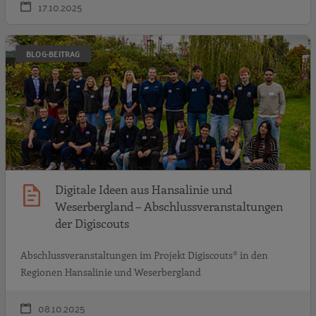
17.10.2025
D
BLOG-BEITRAG
Digitale Ideen aus Hansalinie und
Weserbergland – Abschlussveranstaltungen
der Digiscouts
Abschlussveranstaltungen im Projekt Digiscouts® in den
Regionen Hansalinie und Weserbergland
08.10.2025