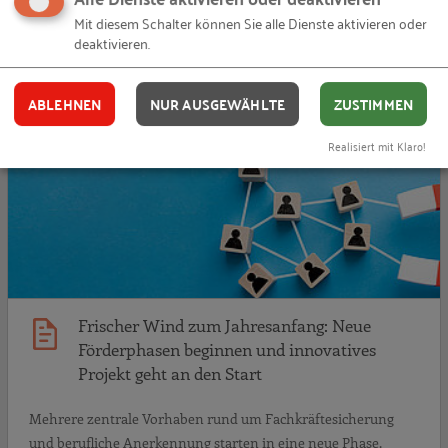
Mit diesem Schalter können Sie alle Dienste aktivieren oder
deaktivieren.
Auch interessant
ABLEHNEN
NUR AUSGEWÄHLTE
ZUSTIMMEN
F
BLOG-BEITRAG
Realisiert mit Klaro!
Frischer Wind zum Jahresanfang: Neue
Förderphasen beginnen und innovatives
Projekt geht an den Start
Mehrere zentrale Vorhaben rund um Fachkräftesicherung
und berufliche Anerkennung starten in eine neue Phase.