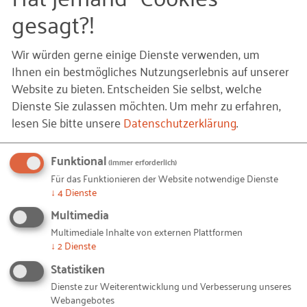
gesagt?!
Wir würden gerne einige Dienste verwenden, um
Ihnen ein bestmögliches Nutzungserlebnis auf unserer
Website zu bieten. Entscheiden Sie selbst, welche
Dienste Sie zulassen möchten.
Um mehr zu erfahren,
lesen Sie bitte unsere
Datenschutzerklärung
.
Funktional
(immer erforderlich)
Für das Funktionieren der Website notwendige Dienste
↓
4
Dienste
Multimedia
Nachhaltigkeit
Multimediale Inhalte von externen Plattformen
↓
2
Dienste
Ein bewusster Umgang mit Ressourcen macht
Statistiken
Unternehmen nachhaltiger und wettbewerbsfähiger.
Dienste zur Weiterentwicklung und Verbesserung unseres
Wir helfen Ihnen, Ihre Potenziale zu finden.
Webangebotes