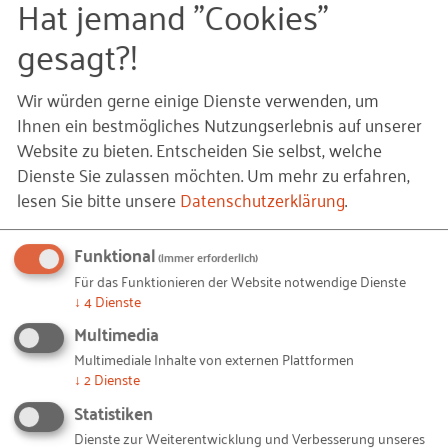
Hat jemand "Cookies"
Anmeldung & Technik
gesagt?!
Bitte nutzen Sie den unten stehenden Button zur
Anmeldung. Das Online-Seminar wird in der Regel
Wir würden gerne einige Dienste verwenden, um
über Microsoft Teams durchgeführt. Den
Ihnen ein bestmögliches Nutzungserlebnis auf unserer
Zugangslink erhalten Sie wenige Tage vor dem
Website zu bieten. Entscheiden Sie selbst, welche
Dienste Sie zulassen möchten.
Um mehr zu erfahren,
Termin von uns per E-Mail. Die Veranstaltung wird
lesen Sie bitte unsere
Datenschutzerklärung
.
im Rahmen des Förderprogramms IQ – Integration
durch Qualifizierung angeboten und ist für die
Funktional
Teilnehmenden
kostenfrei
.
(immer erforderlich)
Für das Funktionieren der Website notwendige Dienste
Weitere Informationen zum
Förderprogramm IQ
in
↓
4
Dienste
Niedersachsen finden Sie hier.
Multimedia
Multimediale Inhalte von externen Plattformen
Sie interessieren sich für weitere Veranstaltungen
↓
2
Dienste
zum Thema? Hier geht es zur
Statistiken
Veranstaltungsübersicht
Dienste zur Weiterentwicklung und Verbesserung unseres