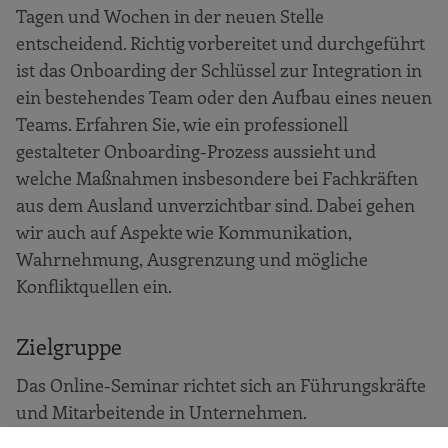
Tagen und Wochen in der neuen Stelle
entscheidend. Richtig vorbereitet und durchgeführt
ist das Onboarding der Schlüssel zur Integration in
ein bestehendes Team oder den Aufbau eines neuen
Teams. Erfahren Sie, wie ein professionell
gestalteter Onboarding-Prozess aussieht und
welche Maßnahmen insbesondere bei Fachkräften
aus dem Ausland unverzichtbar sind. Dabei gehen
wir auch auf Aspekte wie Kommunikation,
Wahrnehmung, Ausgrenzung und mögliche
Konfliktquellen ein.
Zielgruppe
Das Online-Seminar richtet sich an Führungskräfte
und Mitarbeitende in Unternehmen.