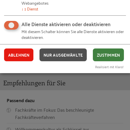
Webangebotes
Unsere Veranstaltungen richten sich insbesondere
↓
1
Dienst
an Personen aus Niedersachsen.
Teilnahmebestätigungen sind nicht vorgesehen.
Alle Dienste aktivieren oder deaktivieren
Mit diesem Schalter können Sie alle Dienste aktivieren oder
deaktivieren.
JETZT ANMELDEN
ABLEHNEN
NUR AUSGEWÄHLTE
ZUSTIMMEN
Realisiert mit Klaro!
Empfehlungen für Sie
Passend dazu
Fachkräfte im Fokus: Das beschleunigte
Fachkräfteverfahren
Willkommenskultur als Schlüssel zur