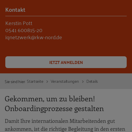
Kontakt
Kerstin Pott
0541 600815-20
iqnetzwerk@rkw-nord.de
JETZT ANMELDEN
Startseite
Veranstaltungen
Details
Sie sind hier:
Gekommen, um zu bleiben!
Onboardingprozesse gestalten
Damit Ihre internationalen Mitarbeitenden gut
ankommen, ist die richtige Begleitung in den ersten