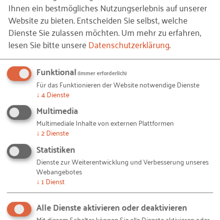
Ihnen ein bestmögliches Nutzungserlebnis auf unserer
Website zu bieten. Entscheiden Sie selbst, welche
Dienste Sie zulassen möchten.
Um mehr zu erfahren,
lesen Sie bitte unsere
Datenschutzerklärung
.
Funktional
(immer erforderlich)
Für das Funktionieren der Website notwendige Dienste
↓
4
Dienste
Ja, ich möchte eine Kopie der Nachricht erhalten.
Multimedia
Multimediale Inhalte von externen Plattformen
↓
2
Dienste
Ja, ich stimme zu, dass das RKW Nord meine
persönlichen Daten zur Kontaktaufnahme
Statistiken
verwendet. Meine Einwilligung ist freiwillig und
Dienste zur Weiterentwicklung und Verbesserung unseres
kann jederzeit mit Wirkung für die Zukunft per Mail
Webangebotes
↓
1
Dienst
an
info@rkw-nord.de
widerrufen werden. Ferner
habe ich die
Datenschutzerklärung
gelesen und
Alle Dienste aktivieren oder deaktivieren
verstanden.
Mit diesem Schalter können Sie alle Dienste aktivieren oder