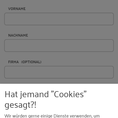
VORNAME
NACHNAME
FIRMA
(OPTIONAL)
E-MAIL
Hat jemand "Cookies"
gesagt?!
Wir würden gerne einige Dienste verwenden, um
NACHRICHT