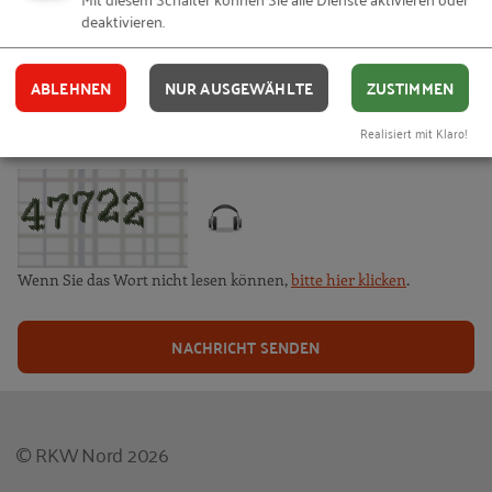
deaktivieren.
SPAM-SCHUTZ
ABLEHNEN
NUR AUSGEWÄHLTE
ZUSTIMMEN
Bitte geben Sie hier das Wort ein, das im Bild angezeigt wird. Dies
Realisiert mit Klaro!
dient der Reduktion von Spam.
Wenn Sie das Wort nicht lesen können,
bitte hier klicken
.
NACHRICHT SENDEN
© RKW Nord 2026