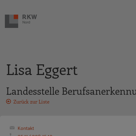
Zur Navigation springen
Zum Hauptinhalt springen
Lisa Eggert
Landesstelle Berufsanerkenn
Zurück zur Liste
Kontakt
0541 6008-1540