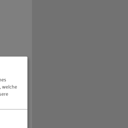
hes
, welche
sere