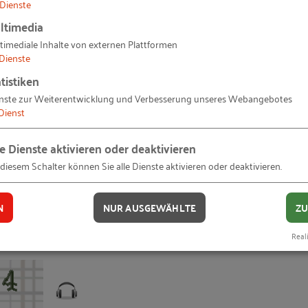
Dienste
ltimedia
timediale Inhalte von externen Plattformen
Dienste
tistiken
nste zur Weiterentwicklung und Verbesserung unseres Webangebotes
Dienst
le Dienste aktivieren oder deaktivieren
 diesem Schalter können Sie alle Dienste aktivieren oder deaktivieren.
lichen Daten zur
freiwillig und kann jederzeit
N
NUR AUSGEWÄHLTE
ZU
nord.de
widerrufen werden.
nd verstanden.
Reali