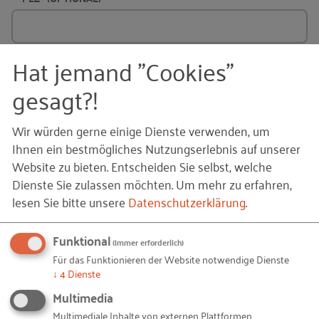
Hat jemand "Cookies"
STADT
(OPTIONAL)
gesagt?!
Wir würden gerne einige Dienste verwenden, um
Ihnen ein bestmögliches Nutzungserlebnis auf unserer
Ich akzeptiere die
Nutzungsbedingungen
.
Website zu bieten. Entscheiden Sie selbst, welche
Dienste Sie zulassen möchten.
Um mehr zu erfahren,
Ja, ich stimme zu, dass das RKW Nord meine
lesen Sie bitte unsere
Datenschutzerklärung
.
persönlichen Daten zur Erzeugung eines
kostenlosen Nutzendenkontos verwendet. Meine
Funktional
(immer erforderlich)
Einwilligung ist freiwillig und kann jederzeit mit
Für das Funktionieren der Website notwendige Dienste
Wirkung für die Zukunft per Mail an
info@rkw-
↓
4
Dienste
nord.de
widerrufen werden. Ferner habe ich die
Multimedia
Datenschutzerklärung
gelesen und verstanden.
Multimediale Inhalte von externen Plattformen