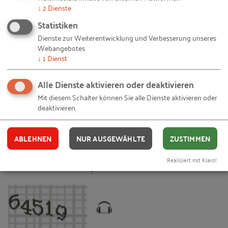
↓
2
Dienste
Ich willige ausdrücklich ein, dass mir das RKW Nord
Statistiken
Zufriedenheitsanfragen bezüglich unserer
Dienste zur Weiterentwicklung und Verbesserung unseres
Produkte, Umfrageanfragen und Werbung über
Webangebotes
interessante Produkte zusendet. Meine
↓
1
Dienst
Einwilligung ist freiwillig und kann jederzeit mit
Wirkung für die Zukunft per Mail an
info@rkw-
Alle Dienste aktivieren oder deaktivieren
nord.de
widerrufen werden.
Mit diesem Schalter können Sie alle Dienste aktivieren oder
deaktivieren.
SPAM-SCHUTZ
ABLEHNEN
NUR AUSGEWÄHLTE
ZUSTIMMEN
Bitte geben Sie hier das Wort ein, das im Bild angezeigt wird. Dies
Realisiert mit Klaro!
dient der Reduktion von Spam.