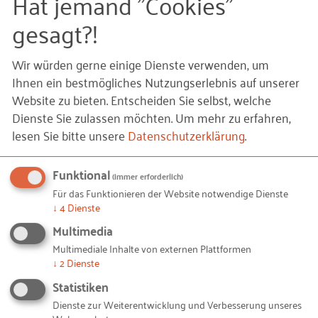
Hat jemand "Cookies"
Passwort vergessen?
gesagt?!
EINLOGGEN
Wir würden gerne einige Dienste verwenden, um
Ihnen ein bestmögliches Nutzungserlebnis auf unserer
JETZT REGISTRIEREN
Website zu bieten. Entscheiden Sie selbst, welche
Dienste Sie zulassen möchten.
Um mehr zu erfahren,
lesen Sie bitte unsere
Datenschutzerklärung
.
oder
Funktional
(immer erforderlich)
Für das Funktionieren der Website notwendige Dienste
↓
4
Dienste
Ich akzeptiere die
Nutzungsbedingungen
.
Multimedia
Multimediale Inhalte von externen Plattformen
↓
2
Dienste
WEITER ALS GAST
Statistiken
Dienste zur Weiterentwicklung und Verbesserung unseres