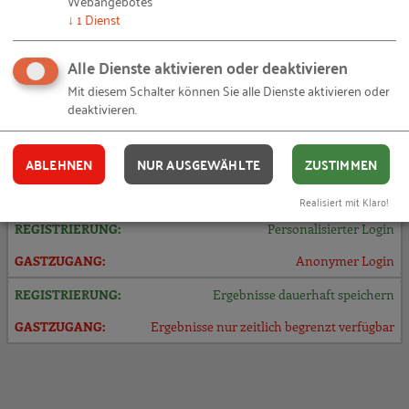
Webangebotes
↓
1
Dienst
Ihre Vorteile
Alle Dienste aktivieren oder deaktivieren
Mit diesem Schalter können Sie alle Dienste aktivieren oder
kostenlos
deaktivieren.
kostenlos
ABLEHNEN
NUR AUSGEWÄHLTE
ZUSTIMMEN
Zugriff auf alle Funktionen & Tools
Eingeschränkter Funktionsumfang
Realisiert mit Klaro!
Personalisierter Login
Anonymer Login
Ergebnisse dauerhaft speichern
Ergebnisse nur zeitlich begrenzt verfügbar